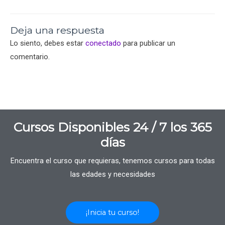
6.4 El Criollismo
7.1 El absolutismo Ilustrado
Lectura 8
Deja una respuesta
Lo siento, debes estar
conectado
para publicar un
7.2 El crecimiento de Nueva España: Expansión de
Lectura 9
comentario.
la minería, la agricultura y la ganadería
Lectura 10
7.3 Desarrollo y consumación de la Independencia
Lectura 11
Cursos Disponibles 24 / 7 los 365
Lectura 12
días
Encuentra el curso que requieras, tenemos cursos para todas
Lectura 13
las edades y necesidades
Lectura 14
¡Inicia tu curso!