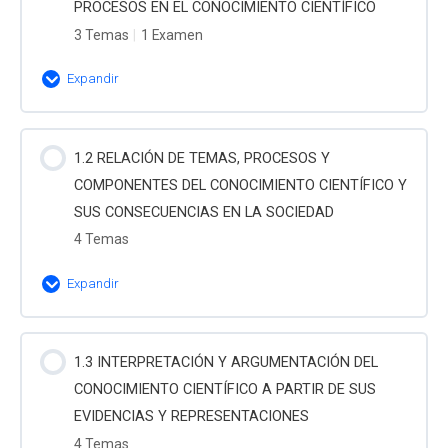
PROCESOS EN EL CONOCIMIENTO CIENTÍFICO
3 Temas
|
1 Examen
Expandir
Contenido de la Leccion
1.2 RELACIÓN DE TEMAS, PROCESOS Y
0% Completado
0/3 pasos
COMPONENTES DEL CONOCIMIENTO CIENTÍFICO Y
1.1.1 IDENTIFICA LOS ORGANELOS DE LAS
SUS CONSECUENCIAS EN LA SOCIEDAD
CÉLULAS VEGETALES Y ANIMALES, ASÍ COMO SUS
4 Temas
FUNCIONES; ADEMÁS DE LOS PRINCIPIOS
Expandir
EVOLUTIVOS Y PRINCIPALES CONCEPTOS
GENÉTICOS
Contenido de la Leccion
1.3 INTERPRETACIÓN Y ARGUMENTACIÓN DEL
0% Completado
0/4 pasos
1.1.2 IDENTIFICA LA PARTICIPACIÓN DE LAS
CONOCIMIENTO CIENTÍFICO A PARTIR DE SUS
PRINCIPALES BIOMOLÉCULAS EN LOS PROCESOS
1.2.1 RELACIONA LOS COMPONENTES DEL
EVIDENCIAS Y REPRESENTACIONES
DEL CUERPO HUMANO, ASÍ COMO LAS
CONOCIMIENTO CIENTÍFICO CON SU APLICACIÓN
4 Temas