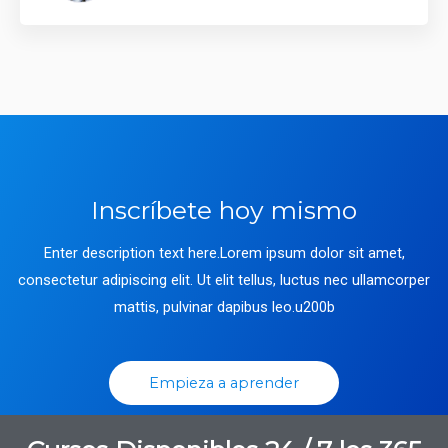
Inscríbete hoy mismo
Enter description text here.Lorem ipsum dolor sit amet,
consectetur adipiscing elit. Ut elit tellus, luctus nec ullamcorper
mattis, pulvinar dapibus leo.u200b
Empieza a aprender