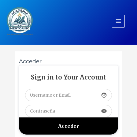
Ir
Main
al
Menu
contenido
Acceder
Sign in to Your Account
face
visibility