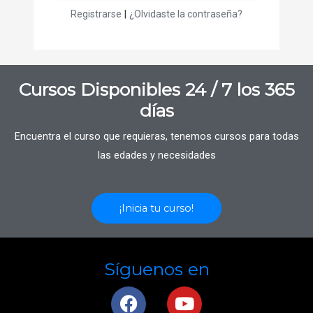
|
Registrarse
¿Olvidaste la contraseña?
Cursos Disponibles 24 / 7 los 365
días
Encuentra el curso que requieras, tenemos cursos para todas
las edades y necesidades
¡Inicia tu curso!
Síguenos en
F
Y
a
o